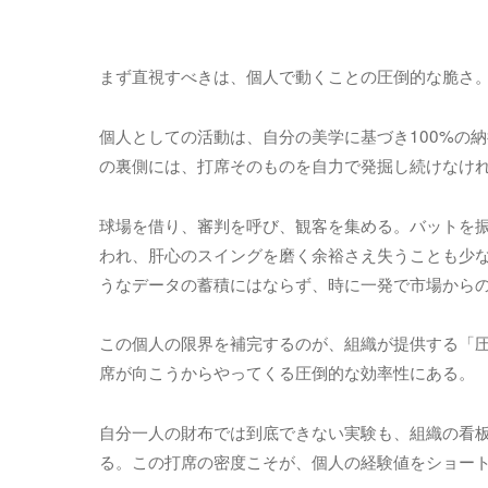
まず直視すべきは、個人で動くことの圧倒的な脆さ
個人としての活動は、自分の美学に基づき100%の
の裏側には、打席そのものを自力で発掘し続けなけ
球場を借り、審判を呼び、観客を集める。バットを
われ、肝心のスイングを磨く余裕さえ失うことも少
うなデータの蓄積にはならず、時に一発で市場から
この個人の限界を補完するのが、組織が提供する「
席が向こうからやってくる圧倒的な効率性にある。
自分一人の財布では到底できない実験も、組織の看
る。この打席の密度こそが、個人の経験値をショー