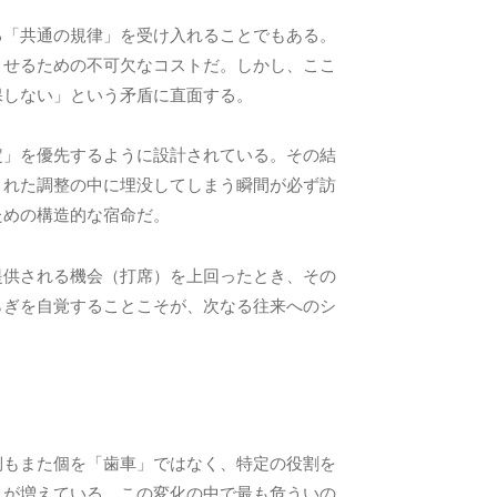
る「共通の規律」を受け入れることでもある。
させるための不可欠なコストだ。しかし、ここ
保しない」という矛盾に直面する。
定」を優先するように設計されている。その結
された調整の中に埋没してしまう瞬間が必ず訪
ための構造的な宿命だ。
提供される機会（打席）を上回ったとき、その
らぎを自覚することこそが、次なる往来へのシ
側もまた個を「歯車」ではなく、特定の役割を
スが増えている。この変化の中で最も危ういの